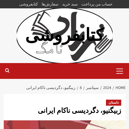
Ski
حساب من
پرداخت
سبد خرید
سفارش‌ها
کتابفروشی
t
conten
کتابفروشی
Primary
Menu
HOME
2024
سپتامبر
8
زبیگنیو، دگردیسی ناکام ایرانی
داستان
زبیگنیو، دگردیسی ناکام ایرانی