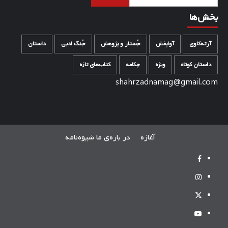
بخش‌ها
آرته‌کاوی
آواپخش
جُستار و پژوهش
جُنگ ادبی
داستان
داستان کوتاه
ویژه
چکامه
کتاب‌های تازه
shahrzadnamag@gmail.com
آغازه
در باره‌ی ما
شیوه‌نامه
[:fa]Facebook[:]
[:fa]Instagram[:]
[:fa]Twitter[:]
Youtube