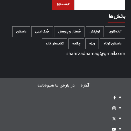
جستجو
جستجو
بخش‌ها
آرته‌کاوی
آواپخش
جُستار و پژوهش
جُنگ ادبی
داستان
داستان کوتاه
ویژه
چکامه
کتاب‌های تازه
shahrzadnamag@gmail.com
آغازه
در باره‌ی ما
شیوه‌نامه
[:fa]Facebook[:]
[:fa]Instagram[:]
[:fa]Twitter[:]
Youtube